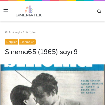
Menü
A
y
...
Anasayfa
/
Dergiler
Dergiler
Sinema 65
Sinema65 (1965) sayı 9