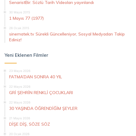
SenaristBir: Sözlü Tarih Videoları yayınlandı
30 Mayıs 2015
1 Mayıs 77 (1977)
26 Ocak 2015
sinematek.tv Sürekli Güncelleniyor, Sosyal Medyadan Takip
Ediniz!
Yeni Eklenen Filmler
23 Mayıs 2026
FATMA’DAN SONRA 40 YIL
22 Mayıs 2026
GRİ ŞEHRİN RENKLİ ÇOCUKLARI
22 Mayıs 2026
30 YAŞINDA ÖĞRENDİĞİM ŞEYLER
21 Mayıs 2026
DİŞE DİŞ, SÖZE SÖZ
20 Ocak 2026