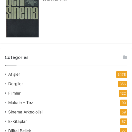
Categories
Afişler
3.178
Dergiler
356
Filmler
122
Makale – Tez
90
Sinema Arkeolojisi
59
E-Kitaplar
57
Dijital Bellek
27