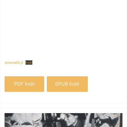
sinema65_9
İndir
PDF İndir
EPUB İndir