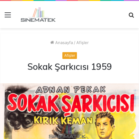
Menü
A
y
...
Anasayfa
/
Afişler
Afişler
Sokak Şarkıcısı 1959