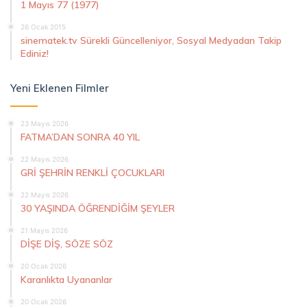
1 Mayıs 77 (1977)
26 Ocak 2015
sinematek.tv Sürekli Güncelleniyor, Sosyal Medyadan Takip
Ediniz!
Yeni Eklenen Filmler
23 Mayıs 2026
FATMA’DAN SONRA 40 YIL
22 Mayıs 2026
GRİ ŞEHRİN RENKLİ ÇOCUKLARI
22 Mayıs 2026
30 YAŞINDA ÖĞRENDİĞİM ŞEYLER
21 Mayıs 2026
DİŞE DİŞ, SÖZE SÖZ
20 Ocak 2026
Karanlıkta Uyananlar
20 Ocak 2026