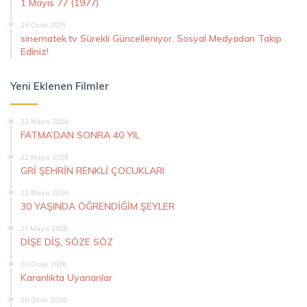
1 Mayıs 77 (1977)
26 Ocak 2015
sinematek.tv Sürekli Güncelleniyor, Sosyal Medyadan Takip
Ediniz!
Yeni Eklenen Filmler
23 Mayıs 2026
FATMA’DAN SONRA 40 YIL
22 Mayıs 2026
GRİ ŞEHRİN RENKLİ ÇOCUKLARI
22 Mayıs 2026
30 YAŞINDA ÖĞRENDİĞİM ŞEYLER
21 Mayıs 2026
DİŞE DİŞ, SÖZE SÖZ
20 Ocak 2026
Karanlıkta Uyananlar
20 Ocak 2026