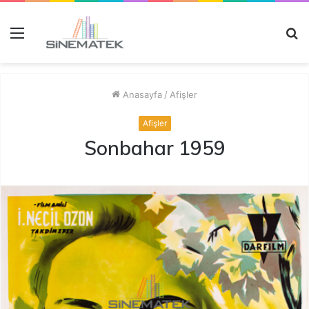
Menü
A
y
...
Anasayfa
/
Afişler
Afişler
Sonbahar 1959