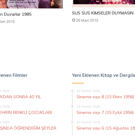
SUS SUS KIMSELER DUYMASIN 
n Duvarlar 1985
26 Mart 2015
art 2015
lenen Filmler
Yeni Eklenen Kitap ve Dergil
s 2026
23 Haziran 2026
A’DAN SONRA 40 YIL
Sinema sayı 8 (15 Ekim 1956)
s 2026
23 Haziran 2026
ŞEHRİN RENKLİ ÇOCUKLARI
Sinema sayı 7 (15 Eylül 1956)
s 2026
23 Haziran 2026
AŞINDA ÖĞRENDİĞİM ŞEYLER
Sinema sayı 6 (15 Ağustos 1