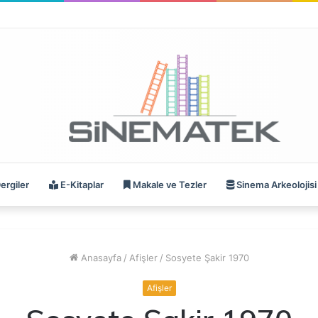
ergiler
E-Kitaplar
Makale ve Tezler
Sinema Arkeolojisi
Anasayfa
/
Afişler
/
Sosyete Şakir 1970
Afişler