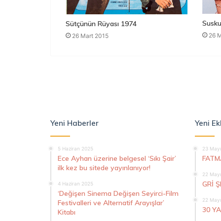
Susku
Sütçünün Rüyası 1974
26 M
26 Mart 2015
Yeni Haberler
Yeni Ek
5 Haziran 2025
23 Mayı
Ece Ayhan üzerine belgesel ‘Sıkı Şair’
FATM
ilk kez bu sitede yayınlanıyor!
22 Mayı
GRİ 
4 Haziran 2025
‘Değişen Sinema Değişen Seyirci-Film
22 Mayı
Festivalleri ve Alternatif Arayışlar’
30 Y
Kitabı