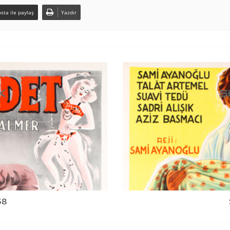
sta ile paylaş
Yazdır
58