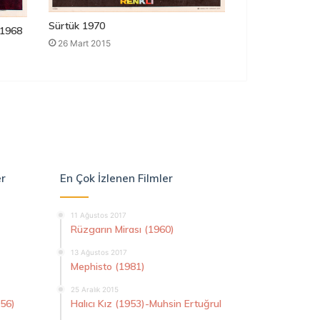
Sürtük 1970
1968
26 Mart 2015
er
En Çok İzlenen Filmler
11 Ağustos 2017
Rüzgarın Mirası (1960)
13 Ağustos 2017
Mephisto (1981)
25 Aralık 2015
956)
Halıcı Kız (1953)-Muhsin Ertuğrul