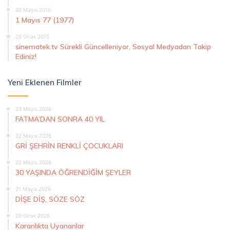
30 Mayıs 2015
1 Mayıs 77 (1977)
26 Ocak 2015
sinematek.tv Sürekli Güncelleniyor, Sosyal Medyadan Takip
Ediniz!
Yeni Eklenen Filmler
23 Mayıs 2026
FATMA’DAN SONRA 40 YIL
22 Mayıs 2026
GRİ ŞEHRİN RENKLİ ÇOCUKLARI
22 Mayıs 2026
30 YAŞINDA ÖĞRENDİĞİM ŞEYLER
21 Mayıs 2026
DİŞE DİŞ, SÖZE SÖZ
20 Ocak 2026
Karanlıkta Uyananlar