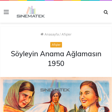
Menü
A
y
...
Anasayfa
/
Afişler
Afişler
Söyleyin Anama Ağlamasın
1950