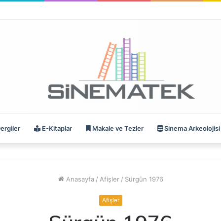
ergiler
E-Kitaplar
Makale ve Tezler
Sinema Arkeolojisi
Anasayfa
/
Afişler
/
Sürgün 1976
Afişler