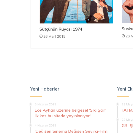
Susku
Sütçünün Rüyası 1974
26 M
26 Mart 2015
Yeni Haberler
Yeni Ek
5 Haziran 2025
23 Mayı
Ece Ayhan üzerine belgesel ‘Sıkı Şair’
FATM
ilk kez bu sitede yayınlanıyor!
22 Mayı
GRİ 
4 Haziran 2025
‘Değişen Sinema Değişen Seyirci-Film