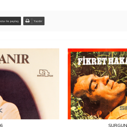
sta ile paylaş
Yazdır
86
SURGUN