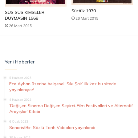
Sürtük 1970
SUS SUS KIMSELER
DUYMASIN 1968
26 Mart 2015
26 Mart 2015
Yeni Haberler
5 Haziran 2025
Ece Ayhan üzerine belgesel ‘Sıkı Şair’ ilk kez bu sitede
yayınlanıyor!
4 Haziran 2025
‘Değişen Sinema Değişen Seyirci-Film Festivalleri ve Alternatif
Arayışlar’ Kitabı
6 Ocak 2023
SenaristBir: Sözlü Tarih Videoları yayınlandı
30 Mayıs 2015