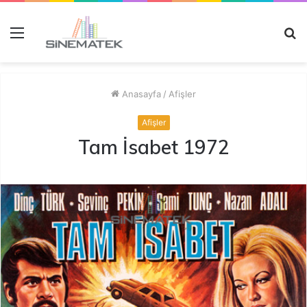
Menü
A
y
...
Anasayfa
/
Afişler
Afişler
Tam İsabet 1972