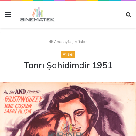
Menü
A
y
...
Anasayfa
/
Afişler
Afişler
Tanrı Şahidimdir 1951