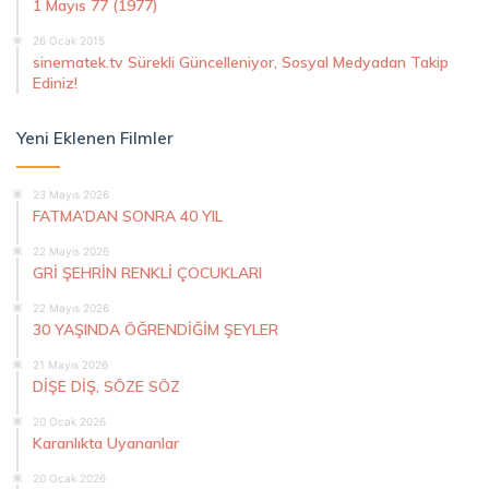
1 Mayıs 77 (1977)
26 Ocak 2015
sinematek.tv Sürekli Güncelleniyor, Sosyal Medyadan Takip
Ediniz!
Yeni Eklenen Filmler
23 Mayıs 2026
FATMA’DAN SONRA 40 YIL
22 Mayıs 2026
GRİ ŞEHRİN RENKLİ ÇOCUKLARI
22 Mayıs 2026
30 YAŞINDA ÖĞRENDİĞİM ŞEYLER
21 Mayıs 2026
DİŞE DİŞ, SÖZE SÖZ
20 Ocak 2026
Karanlıkta Uyananlar
20 Ocak 2026