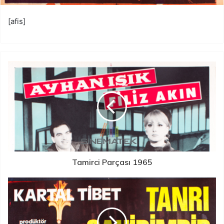
[afis]
Tamirci Parçası 1965