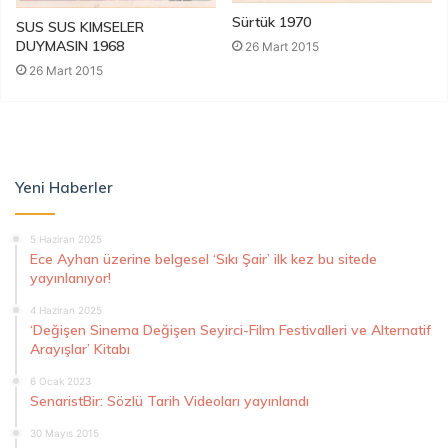
Sürtük 1970
SUS SUS KIMSELER
DUYMASIN 1968
26 Mart 2015
26 Mart 2015
Yeni Haberler
5 Haziran 2025
Ece Ayhan üzerine belgesel ‘Sıkı Şair’ ilk kez bu sitede
yayınlanıyor!
4 Haziran 2025
‘Değişen Sinema Değişen Seyirci-Film Festivalleri ve Alternatif
Arayışlar’ Kitabı
6 Ocak 2023
SenaristBir: Sözlü Tarih Videoları yayınlandı
30 Mayıs 2015