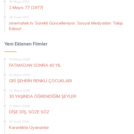
30 Mayıs 2015
1 Mayıs 77 (1977)
26 Ocak 2015
sinematek.tv Sürekli Güncelleniyor, Sosyal Medyadan Takip
Ediniz!
Yeni Eklenen Filmler
23 Mayıs 2026
FATMA’DAN SONRA 40 YIL
22 Mayıs 2026
GRİ ŞEHRİN RENKLİ ÇOCUKLARI
22 Mayıs 2026
30 YAŞINDA ÖĞRENDİĞİM ŞEYLER
21 Mayıs 2026
DİŞE DİŞ, SÖZE SÖZ
20 Ocak 2026
Karanlıkta Uyananlar