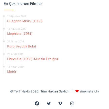
En Çok İzlenen Filmler
11 Ağustos 2017
Rüzgarın Mirası (1960)
13 Ağustos 2017
Mephisto (1981)
22 Nisan 2019
Kara Sevdalı Bulut
25 Aralık 2015
Halıcı Kız (1953)-Muhsin Ertuğrul
13 Nisan 2019
Motör
© Telif Hakkı 2026, Tüm Hakları Saklıdır |
sinematek.tv
Facebook
Twitter
Vimeo
Instagram