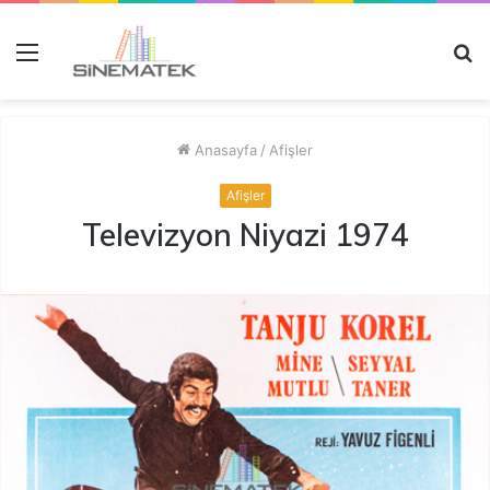
Menü
A
y
...
Anasayfa
/
Afişler
Afişler
Televizyon Niyazi 1974