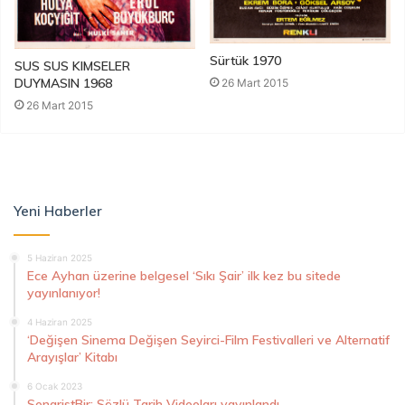
Sürtük 1970
SUS SUS KIMSELER
DUYMASIN 1968
26 Mart 2015
26 Mart 2015
Yeni Haberler
5 Haziran 2025
Ece Ayhan üzerine belgesel ‘Sıkı Şair’ ilk kez bu sitede
yayınlanıyor!
4 Haziran 2025
‘Değişen Sinema Değişen Seyirci-Film Festivalleri ve Alternatif
Arayışlar’ Kitabı
6 Ocak 2023
SenaristBir: Sözlü Tarih Videoları yayınlandı