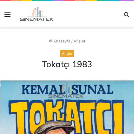
Menü
A
y
...
Anasayfa
/
Afişler
Afişler
Tokatçı 1983