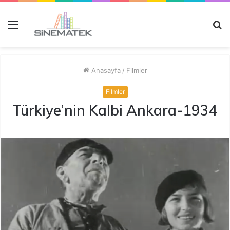
Menü
A
y
...
Anasayfa
/
Filmler
Filmler
Türkiye’nin Kalbi Ankara-1934