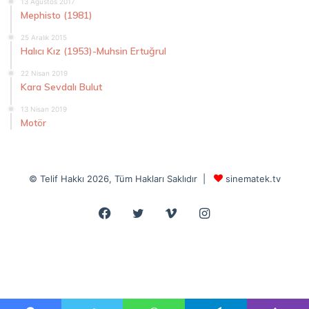
13 Ağustos 2017
Mephisto (1981)
25 Aralık 2015
Halıcı Kız (1953)-Muhsin Ertuğrul
22 Nisan 2019
Kara Sevdalı Bulut
13 Nisan 2019
Motör
© Telif Hakkı 2026, Tüm Hakları Saklıdır |
sinematek.tv
Facebook
Twitter
Vimeo
Instagram