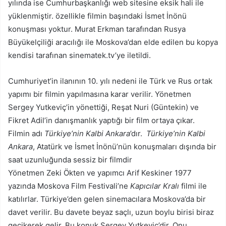
yılında ise Cumhurbaşkanlığı web sitesine eksik hali ile
yüklenmiştir. özellikle filmin başındaki İsmet İnönü
konuşması yoktur. Murat Erkman tarafından Rusya
Büyükelçiliği aracılığı ile Moskova’dan elde edilen bu kopya
kendisi tarafınan sinematek.tv’ye iletildi.
Cumhuriyet’in ilanının 10. yılı nedeni ile Türk ve Rus ortak
yapımı bir filmin yapılmasına karar verilir. Yönetmen
Sergey Yutkeviç’in yönettiği, Reşat Nuri (Güntekin) ve
Fikret Adil’in danışmanlık yaptığı bir film ortaya çıkar.
Filmin adı
Türkiye’nin Kalbi Ankara
’dır.
Türkiye’nin Kalbi
Ankara
, Atatürk ve İsmet İnönü’nün konuşmaları dışında bir
saat uzunluğunda sessiz bir filmdir
Yönetmen Zeki Ökten ve yapımcı Arif Keskiner 1977
yazında Moskova Film Festivali’ne
Kapıcılar Kralı
filmi ile
katılırlar. Türkiye’den gelen sinemacılara Moskova’da bir
davet verilir. Bu davete beyaz saçlı, uzun boylu birisi biraz
gecikerek gelir. Bu konuk Sergey Yutkeviç’dir. Onu,