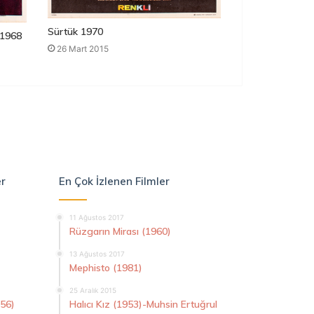
Sürtük 1970
1968
26 Mart 2015
er
En Çok İzlenen Filmler
11 Ağustos 2017
Rüzgarın Mirası (1960)
13 Ağustos 2017
Mephisto (1981)
25 Aralık 2015
956)
Halıcı Kız (1953)-Muhsin Ertuğrul