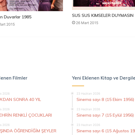
SUS SUS KIMSELER DUYMASIN 
n Duvarlar 1985
26 Mart 2015
art 2015
lenen Filmler
Yeni Eklenen Kitap ve Dergil
s 2026
23 Haziran 2026
A’DAN SONRA 40 YIL
Sinema sayı 8 (15 Ekim 1956)
s 2026
23 Haziran 2026
ŞEHRİN RENKLİ ÇOCUKLARI
Sinema sayı 7 (15 Eylül 1956)
s 2026
23 Haziran 2026
AŞINDA ÖĞRENDİĞİM ŞEYLER
Sinema sayı 6 (15 Ağustos 1