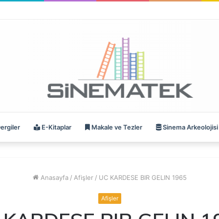
ergiler
E-Kitaplar
Makale ve Tezler
Sinema Arkeolojisi
Anasayfa
/
Afişler
/
UC KARDESE BIR GELIN 1965
Afişler