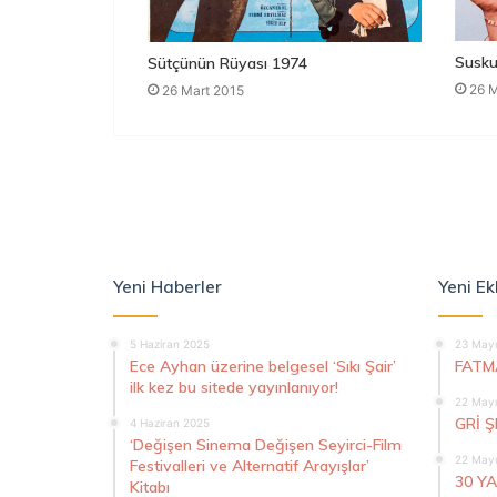
Susku
Sütçünün Rüyası 1974
26 M
26 Mart 2015
Yeni Haberler
Yeni Ek
5 Haziran 2025
23 Mayı
Ece Ayhan üzerine belgesel ‘Sıkı Şair’
FATM
ilk kez bu sitede yayınlanıyor!
22 Mayı
GRİ 
4 Haziran 2025
‘Değişen Sinema Değişen Seyirci-Film
22 Mayı
Festivalleri ve Alternatif Arayışlar’
30 Y
Kitabı