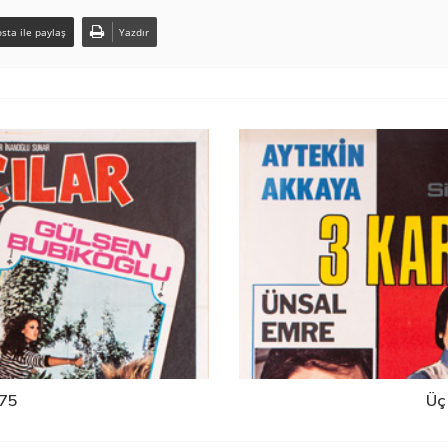
sta ile paylaş
Yazdır
975
Üç