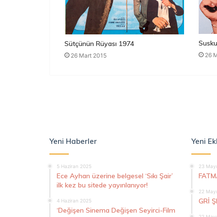
Susku
Sütçünün Rüyası 1974
26 M
26 Mart 2015
Yeni Haberler
Yeni Ek
5 Haziran 2025
23 Mayı
Ece Ayhan üzerine belgesel ‘Sıkı Şair’
FATM
ilk kez bu sitede yayınlanıyor!
22 Mayı
GRİ 
4 Haziran 2025
‘Değişen Sinema Değişen Seyirci-Film
22 Mayı