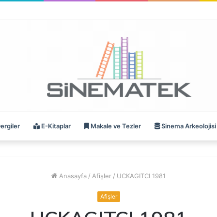
ergiler
E-Kitaplar
Makale ve Tezler
Sinema Arkeolojisi
Anasayfa
/
Afişler
/
UCKAGITCI 1981
Afişler