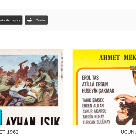
sta ile paylaş
Yazdır
LET 1962
UCUNU