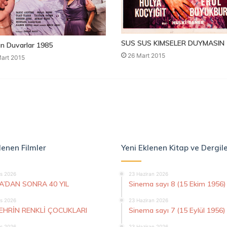
SUS SUS KIMSELER DUYMASIN 
n Duvarlar 1985
26 Mart 2015
art 2015
lenen Filmler
Yeni Eklenen Kitap ve Dergil
s 2026
23 Haziran 2026
A’DAN SONRA 40 YIL
Sinema sayı 8 (15 Ekim 1956)
s 2026
23 Haziran 2026
ŞEHRİN RENKLİ ÇOCUKLARI
Sinema sayı 7 (15 Eylül 1956)
s 2026
23 Haziran 2026