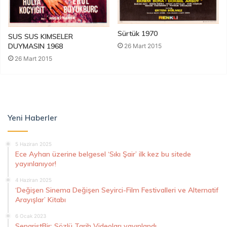
Sürtük 1970
SUS SUS KIMSELER
DUYMASIN 1968
26 Mart 2015
26 Mart 2015
Yeni Haberler
5 Haziran 2025
Ece Ayhan üzerine belgesel ‘Sıkı Şair’ ilk kez bu sitede
yayınlanıyor!
4 Haziran 2025
‘Değişen Sinema Değişen Seyirci-Film Festivalleri ve Alternatif
Arayışlar’ Kitabı
6 Ocak 2023
SenaristBir: Sözlü Tarih Videoları yayınlandı