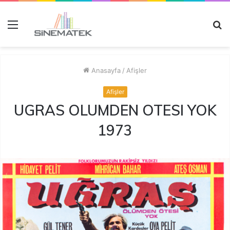
Menü
A
y
...
Anasayfa
/
Afişler
Afişler
UGRAS OLUMDEN OTESI YOK
1973