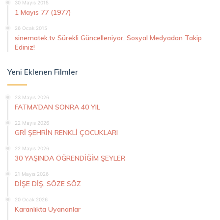
30 Mayıs 2015
1 Mayıs 77 (1977)
26 Ocak 2015
sinematek.tv Sürekli Güncelleniyor, Sosyal Medyadan Takip
Ediniz!
Yeni Eklenen Filmler
23 Mayıs 2026
FATMA’DAN SONRA 40 YIL
22 Mayıs 2026
GRİ ŞEHRİN RENKLİ ÇOCUKLARI
22 Mayıs 2026
30 YAŞINDA ÖĞRENDİĞİM ŞEYLER
21 Mayıs 2026
DİŞE DİŞ, SÖZE SÖZ
20 Ocak 2026
Karanlıkta Uyananlar