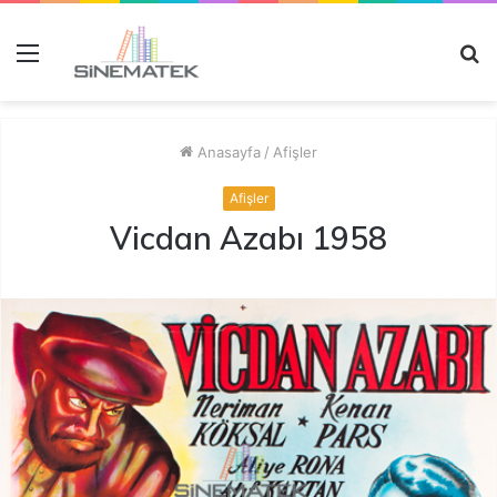
Menü
A
y
...
Anasayfa
/
Afişler
Afişler
Vicdan Azabı 1958