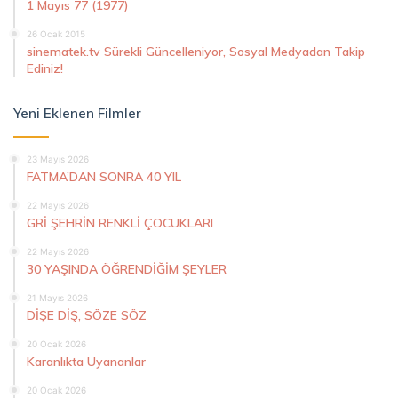
1 Mayıs 77 (1977)
26 Ocak 2015
sinematek.tv Sürekli Güncelleniyor, Sosyal Medyadan Takip
Ediniz!
Yeni Eklenen Filmler
23 Mayıs 2026
FATMA’DAN SONRA 40 YIL
22 Mayıs 2026
GRİ ŞEHRİN RENKLİ ÇOCUKLARI
22 Mayıs 2026
30 YAŞINDA ÖĞRENDİĞİM ŞEYLER
21 Mayıs 2026
DİŞE DİŞ, SÖZE SÖZ
20 Ocak 2026
Karanlıkta Uyananlar
20 Ocak 2026