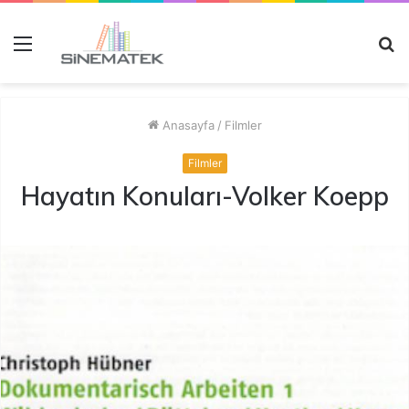
Menü
A
y
...
Anasayfa
/
Filmler
Filmler
Hayatın Konuları-Volker Koepp