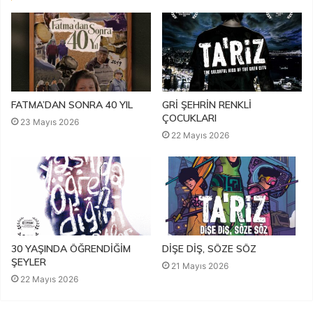
FATMA’DAN SONRA 40 YIL
GRİ ŞEHRİN RENKLİ
ÇOCUKLARI
23 Mayıs 2026
22 Mayıs 2026
30 YAŞINDA ÖĞRENDİĞİM
DİŞE DİŞ, SÖZE SÖZ
ŞEYLER
21 Mayıs 2026
22 Mayıs 2026