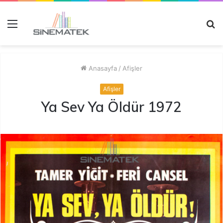
Menü
A
y
...
Anasayfa
/
Afişler
Afişler
Ya Sev Ya Öldür 1972