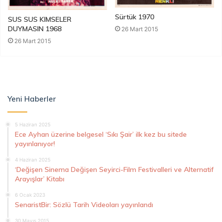
Sürtük 1970
SUS SUS KIMSELER
DUYMASIN 1968
26 Mart 2015
26 Mart 2015
Yeni Haberler
5 Haziran 2025
Ece Ayhan üzerine belgesel ‘Sıkı Şair’ ilk kez bu sitede
yayınlanıyor!
4 Haziran 2025
‘Değişen Sinema Değişen Seyirci-Film Festivalleri ve Alternatif
Arayışlar’ Kitabı
6 Ocak 2023
SenaristBir: Sözlü Tarih Videoları yayınlandı
30 Mayıs 2015