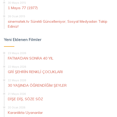
30 Mayıs 2015
1 Mayıs 77 (1977)
26 Ocak 2015
sinematek.tv Sürekli Güncelleniyor, Sosyal Medyadan Takip
Ediniz!
Yeni Eklenen Filmler
23 Mayıs 2026
FATMA’DAN SONRA 40 YIL
22 Mayıs 2026
GRİ ŞEHRİN RENKLİ ÇOCUKLARI
22 Mayıs 2026
30 YAŞINDA ÖĞRENDİĞİM ŞEYLER
21 Mayıs 2026
DİŞE DİŞ, SÖZE SÖZ
20 Ocak 2026
Karanlıkta Uyananlar