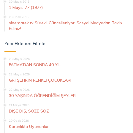
30 Mayıs 2015
1 Mayıs 77 (1977)
26 Ocak 2015
sinematek.tv Sürekli Güncelleniyor, Sosyal Medyadan Takip
Ediniz!
Yeni Eklenen Filmler
23 Mayıs 2026
FATMA’DAN SONRA 40 YIL
22 Mayıs 2026
GRİ ŞEHRİN RENKLİ ÇOCUKLARI
22 Mayıs 2026
30 YAŞINDA ÖĞRENDİĞİM ŞEYLER
21 Mayıs 2026
DİŞE DİŞ, SÖZE SÖZ
20 Ocak 2026
Karanlıkta Uyananlar