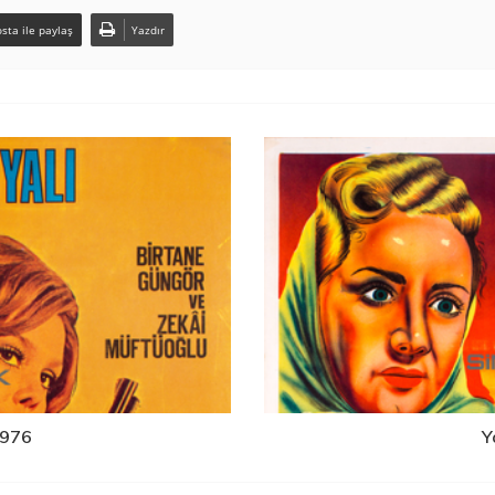
sta ile paylaş
Yazdır
1976
Y