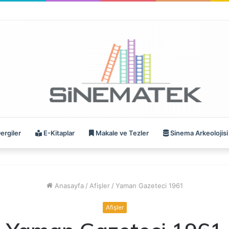
ergiler
E-Kitaplar
Makale ve Tezler
Sinema Arkeolojisi
Anasayfa
/
Afişler
/
Yaman Gazeteci 1961
Afişler