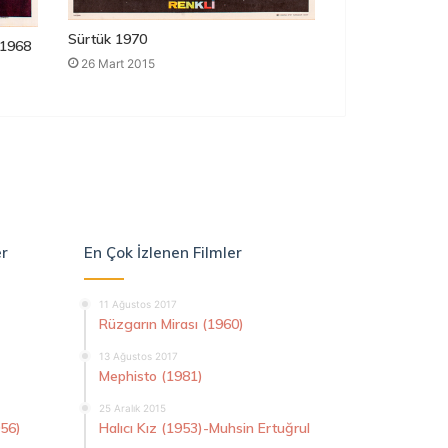
Sürtük 1970
1968
26 Mart 2015
er
En Çok İzlenen Filmler
11 Ağustos 2017
Rüzgarın Mirası (1960)
13 Ağustos 2017
Mephisto (1981)
25 Aralık 2015
956)
Halıcı Kız (1953)-Muhsin Ertuğrul