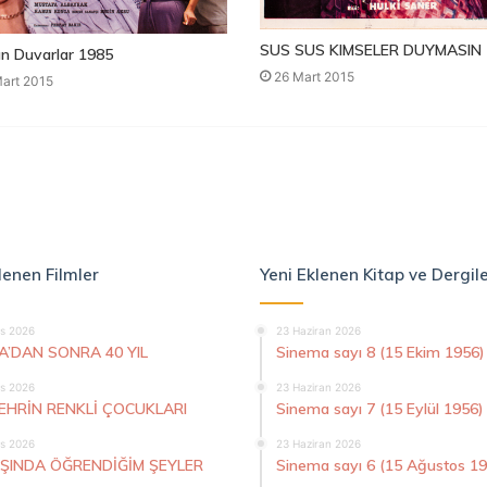
SUS SUS KIMSELER DUYMASIN 
n Duvarlar 1985
26 Mart 2015
art 2015
lenen Filmler
Yeni Eklenen Kitap ve Dergil
s 2026
23 Haziran 2026
A’DAN SONRA 40 YIL
Sinema sayı 8 (15 Ekim 1956)
s 2026
23 Haziran 2026
ŞEHRİN RENKLİ ÇOCUKLARI
Sinema sayı 7 (15 Eylül 1956)
s 2026
23 Haziran 2026
AŞINDA ÖĞRENDİĞİM ŞEYLER
Sinema sayı 6 (15 Ağustos 1