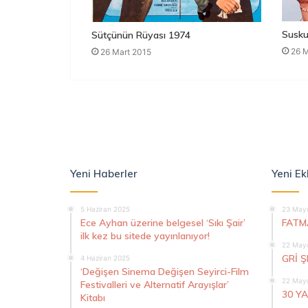
Susku
Sütçünün Rüyası 1974
26 M
26 Mart 2015
Yeni Haberler
Yeni Ek
5 Haziran 2025
23 Mayı
Ece Ayhan üzerine belgesel ‘Sıkı Şair’
FATM
ilk kez bu sitede yayınlanıyor!
22 Mayı
GRİ 
4 Haziran 2025
‘Değişen Sinema Değişen Seyirci-Film
22 Mayı
Festivalleri ve Alternatif Arayışlar’
30 Y
Kitabı