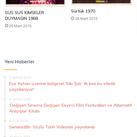
Sürtük 1970
SUS SUS KIMSELER
DUYMASIN 1968
26 Mart 2015
26 Mart 2015
Yeni Haberler
5 Haziran 2025
Ece Ayhan üzerine belgesel ‘Sıkı Şair’ ilk kez bu sitede
yayınlanıyor!
4 Haziran 2025
‘Değişen Sinema Değişen Seyirci-Film Festivalleri ve Alternatif
Arayışlar’ Kitabı
6 Ocak 2023
SenaristBir: Sözlü Tarih Videoları yayınlandı
30 Mayıs 2015