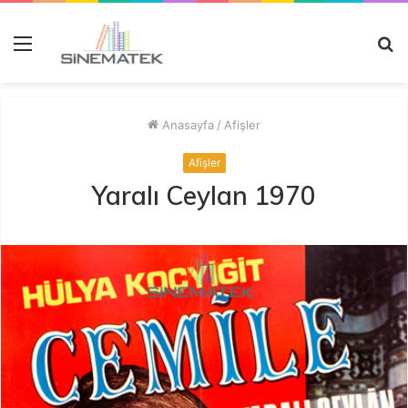
Menü
A
y
...
Anasayfa
/
Afişler
Afişler
Yaralı Ceylan 1970