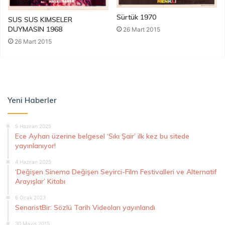
Sürtük 1970
SUS SUS KIMSELER
DUYMASIN 1968
26 Mart 2015
26 Mart 2015
Yeni Haberler
5 Haziran 2025
Ece Ayhan üzerine belgesel ‘Sıkı Şair’ ilk kez bu sitede
yayınlanıyor!
4 Haziran 2025
‘Değişen Sinema Değişen Seyirci-Film Festivalleri ve Alternatif
Arayışlar’ Kitabı
6 Ocak 2023
SenaristBir: Sözlü Tarih Videoları yayınlandı
30 Mayıs 2015