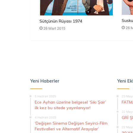
Susku
Sütçünün Rüyası 1974
26 M
26 Mart 2015
Yeni Haberler
Yeni Ek
5 Haziran 2025
23 Mayı
Ece Ayhan üzerine belgesel ‘Sıkı Şair’
FATM
ilk kez bu sitede yayınlanıyor!
22 Mayı
GRİ 
4 Haziran 2025
‘Değişen Sinema Değişen Seyirci-Film
22 Mayı
Festivalleri ve Alternatif Arayışlar’
30 Y