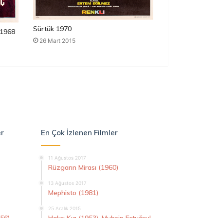
Sürtük 1970
1968
26 Mart 2015
er
En Çok İzlenen Filmler
11 Ağustos 2017
Rüzgarın Mirası (1960)
13 Ağustos 2017
Mephisto (1981)
25 Aralık 2015
956)
Halıcı Kız (1953)-Muhsin Ertuğrul