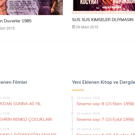
SUS SUS KIMSELER DUYMASIN 
n Duvarlar 1985
26 Mart 2015
art 2015
lenen Filmler
Yeni Eklenen Kitap ve Dergil
s 2026
23 Haziran 2026
A’DAN SONRA 40 YIL
Sinema sayı 8 (15 Ekim 1956)
s 2026
23 Haziran 2026
ŞEHRİN RENKLİ ÇOCUKLARI
Sinema sayı 7 (15 Eylül 1956)
s 2026
23 Haziran 2026
AŞINDA ÖĞRENDİĞİM ŞEYLER
Sinema sayı 6 (15 Ağustos 1