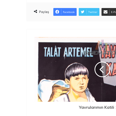
Paylaş
Facebook
Twitter
E-Po
Yavrularımın Katili