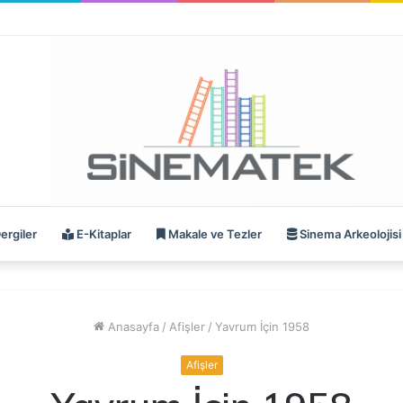
ergiler
E-Kitaplar
Makale ve Tezler
Sinema Arkeolojisi
Anasayfa
/
Afişler
/
Yavrum İçin 1958
Afişler