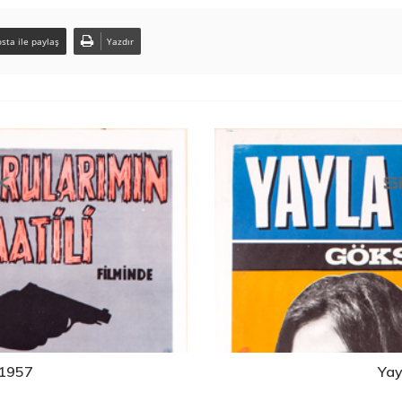
sta ile paylaş
Yazdır
 1957
Yay