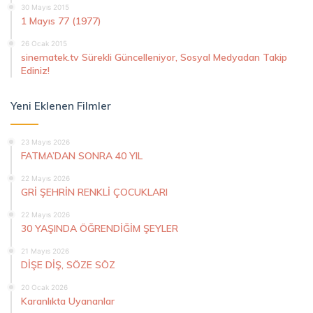
30 Mayıs 2015
1 Mayıs 77 (1977)
26 Ocak 2015
sinematek.tv Sürekli Güncelleniyor, Sosyal Medyadan Takip
Ediniz!
Yeni Eklenen Filmler
23 Mayıs 2026
FATMA’DAN SONRA 40 YIL
22 Mayıs 2026
GRİ ŞEHRİN RENKLİ ÇOCUKLARI
22 Mayıs 2026
30 YAŞINDA ÖĞRENDİĞİM ŞEYLER
21 Mayıs 2026
DİŞE DİŞ, SÖZE SÖZ
20 Ocak 2026
Karanlıkta Uyananlar