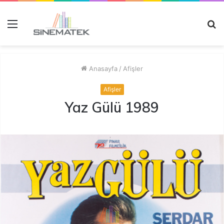
Menü
A
y
...
Anasayfa
/
Afişler
Afişler
Yaz Gülü 1989