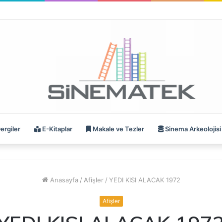
ergiler
E-Kitaplar
Makale ve Tezler
Sinema Arkeolojisi
Anasayfa
/
Afişler
/
YEDI KISI ALACAK 1972
Afişler