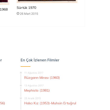
Sürtük 1970
1968
26 Mart 2015
er
En Çok İzlenen Filmler
11 Ağustos 2017
Rüzgarın Mirası (1960)
13 Ağustos 2017
Mephisto (1981)
25 Aralık 2015
956)
Halıcı Kız (1953)-Muhsin Ertuğrul