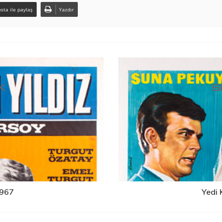
sta ile paylaş
Yazdır
1967
Yedi 