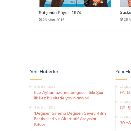
Susku
Sütçünün Rüyası 1974
26 M
26 Mart 2015
Yeni Haberler
Yeni Ek
5 Haziran 2025
23 Mayı
Ece Ayhan üzerine belgesel ‘Sıkı Şair’
FATM
ilk kez bu sitede yayınlanıyor!
22 Mayı
GRİ 
4 Haziran 2025
‘Değişen Sinema Değişen Seyirci-Film
22 Mayı
Festivalleri ve Alternatif Arayışlar’
30 Y
Kitabı