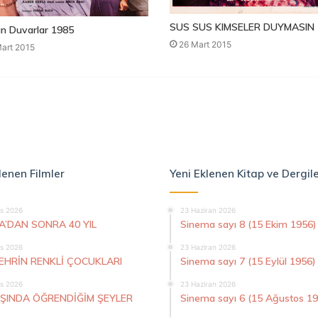
SUS SUS KIMSELER DUYMASIN 
n Duvarlar 1985
26 Mart 2015
art 2015
lenen Filmler
Yeni Eklenen Kitap ve Dergil
s 2026
23 Haziran 2026
A’DAN SONRA 40 YIL
Sinema sayı 8 (15 Ekim 1956)
s 2026
23 Haziran 2026
ŞEHRİN RENKLİ ÇOCUKLARI
Sinema sayı 7 (15 Eylül 1956)
s 2026
23 Haziran 2026
AŞINDA ÖĞRENDİĞİM ŞEYLER
Sinema sayı 6 (15 Ağustos 1