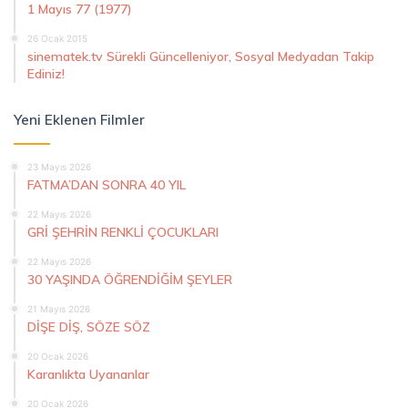
1 Mayıs 77 (1977)
26 Ocak 2015
sinematek.tv Sürekli Güncelleniyor, Sosyal Medyadan Takip
Ediniz!
Yeni Eklenen Filmler
23 Mayıs 2026
FATMA’DAN SONRA 40 YIL
22 Mayıs 2026
GRİ ŞEHRİN RENKLİ ÇOCUKLARI
22 Mayıs 2026
30 YAŞINDA ÖĞRENDİĞİM ŞEYLER
21 Mayıs 2026
DİŞE DİŞ, SÖZE SÖZ
20 Ocak 2026
Karanlıkta Uyananlar
20 Ocak 2026