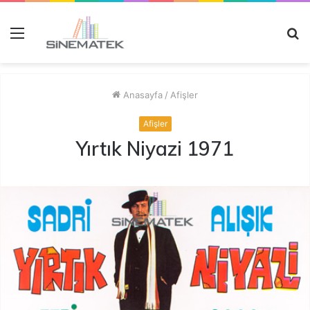
Menü
A
y
...
Anasayfa
/
Afişler
Afişler
Yırtık Niyazi 1971