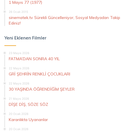
1 Mayıs 77 (1977)
26 Ocak 2015
sinematek.tv Sürekli Güncelleniyor, Sosyal Medyadan Takip
Ediniz!
Yeni Eklenen Filmler
23 Mayıs 2026
FATMA’DAN SONRA 40 YIL
22 Mayıs 2026
GRİ ŞEHRİN RENKLİ ÇOCUKLARI
22 Mayıs 2026
30 YAŞINDA ÖĞRENDİĞİM ŞEYLER
21 Mayıs 2026
DİŞE DİŞ, SÖZE SÖZ
20 Ocak 2026
Karanlıkta Uyananlar
20 Ocak 2026