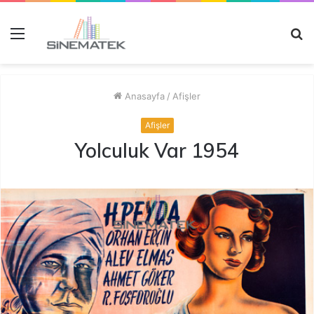
Menü
A
y
...
Anasayfa
/
Afişler
Afişler
Yolculuk Var 1954