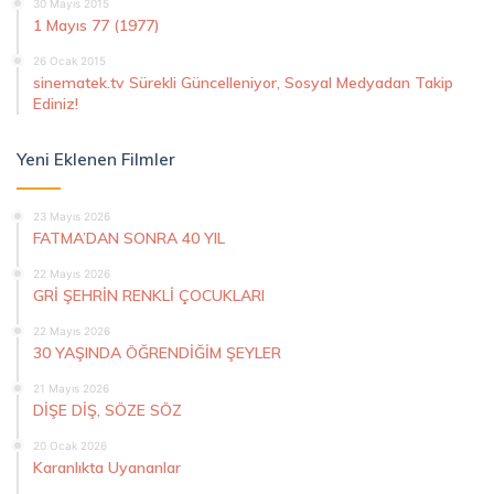
30 Mayıs 2015
1 Mayıs 77 (1977)
26 Ocak 2015
sinematek.tv Sürekli Güncelleniyor, Sosyal Medyadan Takip
Ediniz!
Yeni Eklenen Filmler
23 Mayıs 2026
FATMA’DAN SONRA 40 YIL
22 Mayıs 2026
GRİ ŞEHRİN RENKLİ ÇOCUKLARI
22 Mayıs 2026
30 YAŞINDA ÖĞRENDİĞİM ŞEYLER
21 Mayıs 2026
DİŞE DİŞ, SÖZE SÖZ
20 Ocak 2026
Karanlıkta Uyananlar