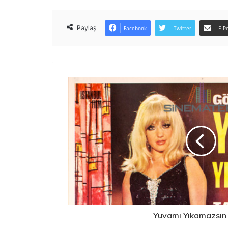
Paylaş
Facebook
Twitter
E-Po
Yuvamı Yıkamazsın