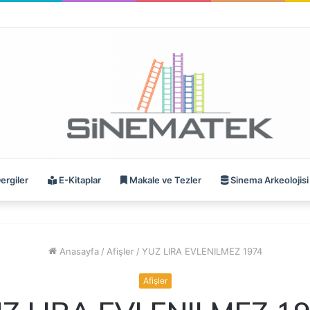
ergiler
E-Kitaplar
Makale ve Tezler
Sinema Arkeolojisi
Anasayfa
/
Afişler
/
YUZ LIRA EVLENILMEZ 1974
Afişler