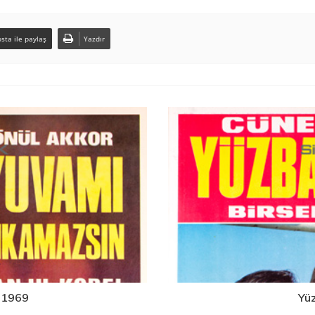
sta ile paylaş
Yazdır
 1969
Yü