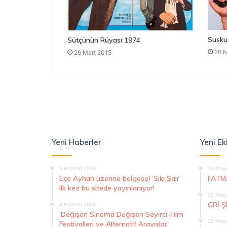
Susku
Sütçünün Rüyası 1974
26 M
26 Mart 2015
Yeni Haberler
Yeni Ek
5 Haziran 2025
23 Mayı
Ece Ayhan üzerine belgesel ‘Sıkı Şair’
FATM
ilk kez bu sitede yayınlanıyor!
22 Mayı
GRİ 
4 Haziran 2025
‘Değişen Sinema Değişen Seyirci-Film
22 Mayı
Festivalleri ve Alternatif Arayışlar’