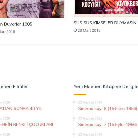
SUS SUS KIMSELER DUYMASIN 
n Duvarlar 1985
26 Mart 2015
art 2015
lenen Filmler
Yeni Eklenen Kitap ve Dergil
s 2026
23 Haziran 2026
A’DAN SONRA 40 YIL
Sinema sayı 8 (15 Ekim 1956)
s 2026
23 Haziran 2026
ŞEHRİN RENKLİ ÇOCUKLARI
Sinema sayı 7 (15 Eylül 1956)
s 2026
23 Haziran 2026