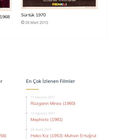
Sürtük 1970
1968
26 Mart 2015
er
En Çok İzlenen Filmler
11 Ağustos 2017
Rüzgarın Mirası (1960)
13 Ağustos 2017
Mephisto (1981)
25 Aralık 2015
956)
Halıcı Kız (1953)-Muhsin Ertuğrul