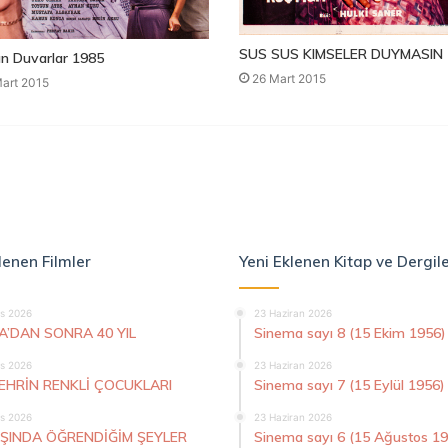
SUS SUS KIMSELER DUYMASIN 
n Duvarlar 1985
26 Mart 2015
art 2015
lenen Filmler
Yeni Eklenen Kitap ve Dergil
s 2026
23 Haziran 2026
A’DAN SONRA 40 YIL
Sinema sayı 8 (15 Ekim 1956)
s 2026
23 Haziran 2026
ŞEHRİN RENKLİ ÇOCUKLARI
Sinema sayı 7 (15 Eylül 1956)
s 2026
23 Haziran 2026
AŞINDA ÖĞRENDİĞİM ŞEYLER
Sinema sayı 6 (15 Ağustos 1