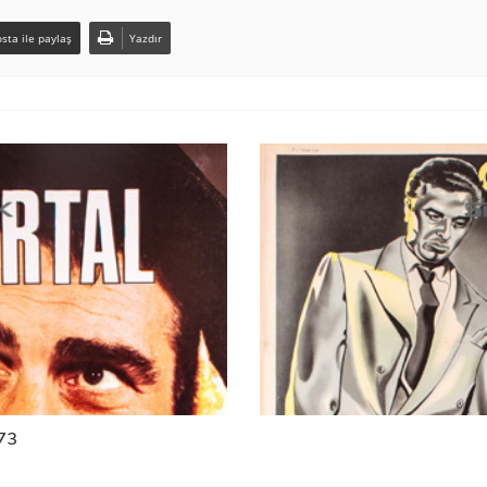
sta ile paylaş
Yazdır
73