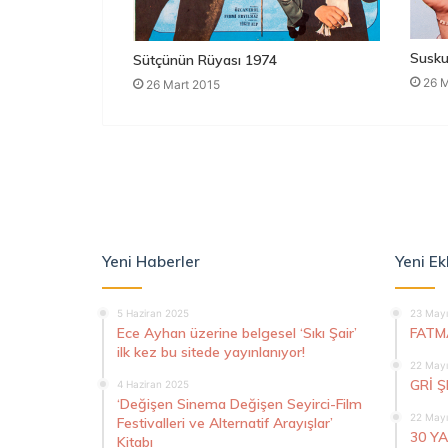
Susku
Sütçünün Rüyası 1974
26 M
26 Mart 2015
Yeni Haberler
Yeni Ek
5 Haziran 2025
23 Mayı
Ece Ayhan üzerine belgesel ‘Sıkı Şair’
FATM
ilk kez bu sitede yayınlanıyor!
22 Mayı
GRİ 
4 Haziran 2025
‘Değişen Sinema Değişen Seyirci-Film
22 Mayı
Festivalleri ve Alternatif Arayışlar’
30 Y
Kitabı