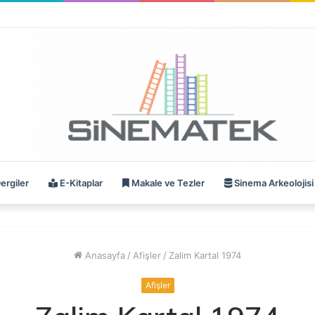
ergiler
E-Kitaplar
Makale ve Tezler
Sinema Arkeolojisi
Anasayfa
/
Afişler
/
Zalim Kartal 1974
Afişler