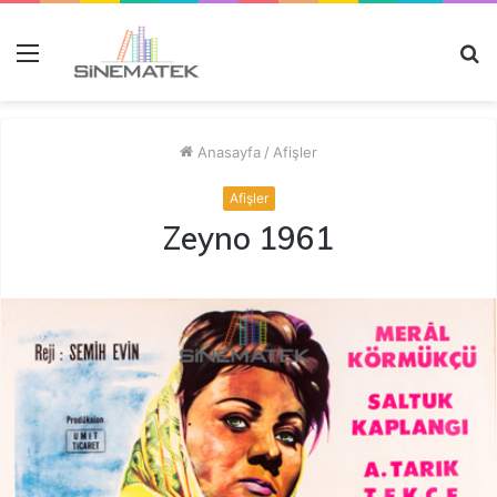
Menü
A
y
...
Anasayfa
/
Afişler
Afişler
Zeyno 1961