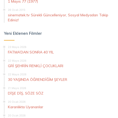
1 Mayıs 77 (1977)
26 Ocak 2015
sinematek.tv Sürekli Güncelleniyor, Sosyal Medyadan Takip
Ediniz!
Yeni Eklenen Filmler
23 Mayıs 2026
FATMA’DAN SONRA 40 YIL
22 Mayıs 2026
GRİ ŞEHRİN RENKLİ ÇOCUKLARI
22 Mayıs 2026
30 YAŞINDA ÖĞRENDİĞİM ŞEYLER
21 Mayıs 2026
DİŞE DİŞ, SÖZE SÖZ
20 Ocak 2026
Karanlıkta Uyananlar
20 Ocak 2026