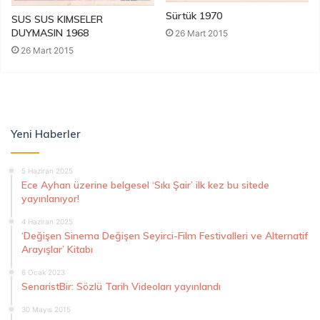
Sürtük 1970
SUS SUS KIMSELER
DUYMASIN 1968
26 Mart 2015
26 Mart 2015
Yeni Haberler
5 Haziran 2025
Ece Ayhan üzerine belgesel ‘Sıkı Şair’ ilk kez bu sitede
yayınlanıyor!
4 Haziran 2025
‘Değişen Sinema Değişen Seyirci-Film Festivalleri ve Alternatif
Arayışlar’ Kitabı
6 Ocak 2023
SenaristBir: Sözlü Tarih Videoları yayınlandı
30 Mayıs 2015