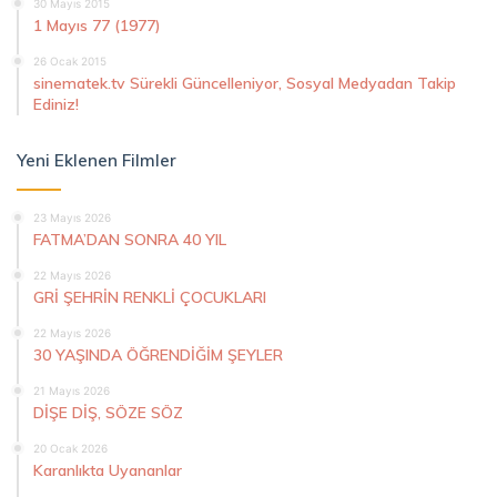
30 Mayıs 2015
1 Mayıs 77 (1977)
26 Ocak 2015
sinematek.tv Sürekli Güncelleniyor, Sosyal Medyadan Takip
Ediniz!
Yeni Eklenen Filmler
23 Mayıs 2026
FATMA’DAN SONRA 40 YIL
22 Mayıs 2026
GRİ ŞEHRİN RENKLİ ÇOCUKLARI
22 Mayıs 2026
30 YAŞINDA ÖĞRENDİĞİM ŞEYLER
21 Mayıs 2026
DİŞE DİŞ, SÖZE SÖZ
20 Ocak 2026
Karanlıkta Uyananlar