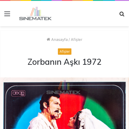
Menü
A
y
...
Anasayfa
/
Afişler
Afişler
Zorbanın Aşkı 1972