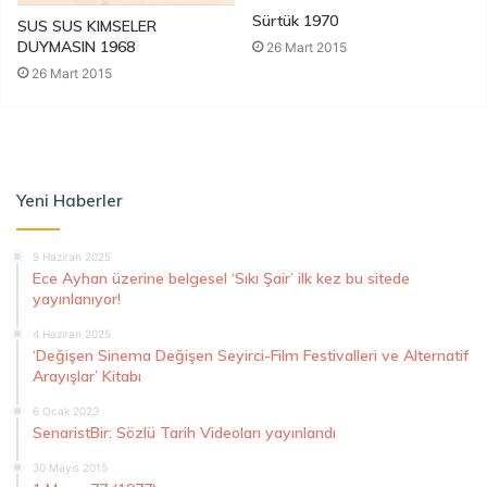
Sürtük 1970
SUS SUS KIMSELER
DUYMASIN 1968
26 Mart 2015
26 Mart 2015
Yeni Haberler
5 Haziran 2025
Ece Ayhan üzerine belgesel ‘Sıkı Şair’ ilk kez bu sitede
yayınlanıyor!
4 Haziran 2025
‘Değişen Sinema Değişen Seyirci-Film Festivalleri ve Alternatif
Arayışlar’ Kitabı
6 Ocak 2023
SenaristBir: Sözlü Tarih Videoları yayınlandı
30 Mayıs 2015