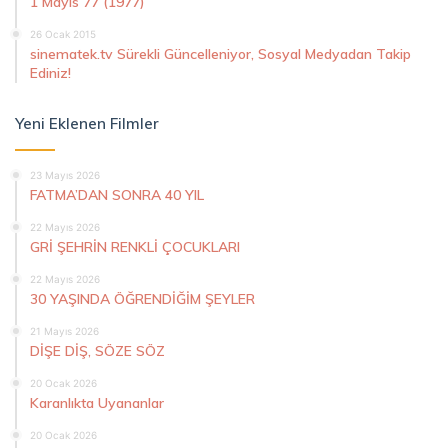
1 Mayıs 77 (1977)
26 Ocak 2015
sinematek.tv Sürekli Güncelleniyor, Sosyal Medyadan Takip
Ediniz!
Yeni Eklenen Filmler
23 Mayıs 2026
FATMA’DAN SONRA 40 YIL
22 Mayıs 2026
GRİ ŞEHRİN RENKLİ ÇOCUKLARI
22 Mayıs 2026
30 YAŞINDA ÖĞRENDİĞİM ŞEYLER
21 Mayıs 2026
DİŞE DİŞ, SÖZE SÖZ
20 Ocak 2026
Karanlıkta Uyananlar
20 Ocak 2026