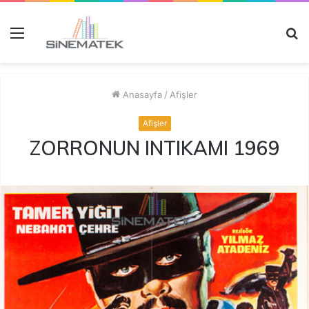
Menü
A
y
...
Anasayfa
/
Afişler
Afişler
ZORRONUN INTIKAMI 1969