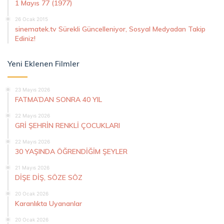
1 Mayıs 77 (1977)
26 Ocak 2015
sinematek.tv Sürekli Güncelleniyor, Sosyal Medyadan Takip
Ediniz!
Yeni Eklenen Filmler
23 Mayıs 2026
FATMA’DAN SONRA 40 YIL
22 Mayıs 2026
GRİ ŞEHRİN RENKLİ ÇOCUKLARI
22 Mayıs 2026
30 YAŞINDA ÖĞRENDİĞİM ŞEYLER
21 Mayıs 2026
DİŞE DİŞ, SÖZE SÖZ
20 Ocak 2026
Karanlıkta Uyananlar
20 Ocak 2026