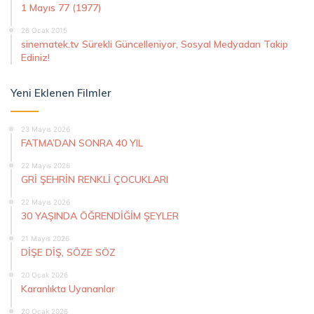
1 Mayıs 77 (1977)
26 Ocak 2015
sinematek.tv Sürekli Güncelleniyor, Sosyal Medyadan Takip
Ediniz!
Yeni Eklenen Filmler
23 Mayıs 2026
FATMA’DAN SONRA 40 YIL
22 Mayıs 2026
GRİ ŞEHRİN RENKLİ ÇOCUKLARI
22 Mayıs 2026
30 YAŞINDA ÖĞRENDİĞİM ŞEYLER
21 Mayıs 2026
DİŞE DİŞ, SÖZE SÖZ
20 Ocak 2026
Karanlıkta Uyananlar
20 Ocak 2026