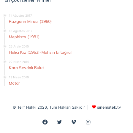
En Çok İzlenen Filmler
11 Ağustos 2017
Rüzgarın Mirası (1960)
13 Ağustos 2017
Mephisto (1981)
25 Aralık 2015
Halıcı Kız (1953)-Muhsin Ertuğrul
22 Nisan 2019
Kara Sevdalı Bulut
13 Nisan 2019
Motör
© Telif Hakkı 2026, Tüm Hakları Saklıdır |
sinematek.tv
Facebook
Twitter
Vimeo
Instagram