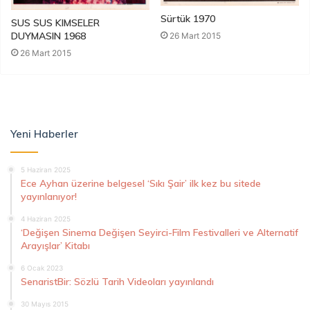
Sürtük 1970
SUS SUS KIMSELER
DUYMASIN 1968
26 Mart 2015
26 Mart 2015
Yeni Haberler
5 Haziran 2025
Ece Ayhan üzerine belgesel ‘Sıkı Şair’ ilk kez bu sitede
yayınlanıyor!
4 Haziran 2025
‘Değişen Sinema Değişen Seyirci-Film Festivalleri ve Alternatif
Arayışlar’ Kitabı
6 Ocak 2023
SenaristBir: Sözlü Tarih Videoları yayınlandı
30 Mayıs 2015