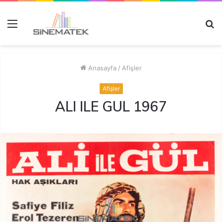
Menü
A
y
...
Anasayfa
/
Afişler
Afişler
ALI ILE GUL 1967