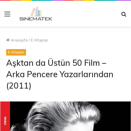
Menü
A
y
...
Anasayfa
/
E-Kitaplar
E-Kitaplar
Aşktan da Üstün 50 Film –
Arka Pencere Yazarlarından
(2011)