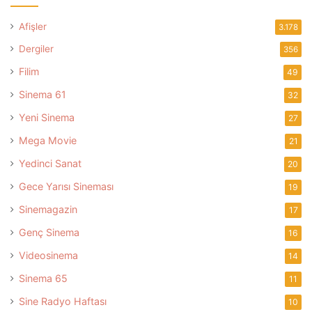
Afişler
3.178
Dergiler
356
Filim
49
Sinema 61
32
Yeni Sinema
27
Mega Movie
21
Yedinci Sanat
20
Gece Yarısı Sineması
19
Sinemagazin
17
Genç Sinema
16
Videosinema
14
Sinema 65
11
Sine Radyo Haftası
10