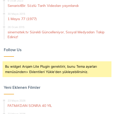
6 Ocak 2023
SenaristBir: Sözlü Tarih Videoları yayınlandı
30 Mayıs 2015
1 Mayıs 77 (1977)
26 Ocak 2015
sinematek.tv Sürekli Güncelleniyor, Sosyal Medyadan Takip
Ediniz!
Follow Us
Bu widget Arqam Lite Plugin gerektirir, bunu Tema ayarları
menüsünden> Eklentileri Yükle'den yükleyebilirsiniz.
Yeni Eklenen Filmler
23 Mayıs 2026
FATMA’DAN SONRA 40 YIL
22 Mayıs 2026