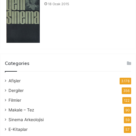
18 Ocak 2015
Categories
Afişler
3.178
Dergiler
356
Filmler
122
Makale – Tez
90
Sinema Arkeolojisi
59
E-Kitaplar
57