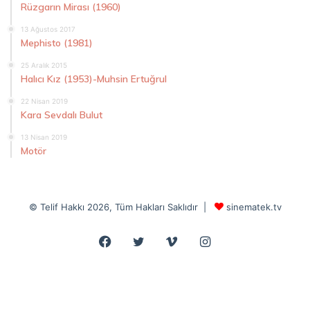
Rüzgarın Mirası (1960)
13 Ağustos 2017
Mephisto (1981)
25 Aralık 2015
Halıcı Kız (1953)-Muhsin Ertuğrul
22 Nisan 2019
Kara Sevdalı Bulut
13 Nisan 2019
Motör
© Telif Hakkı 2026, Tüm Hakları Saklıdır |
sinematek.tv
Facebook
Twitter
Vimeo
Instagram