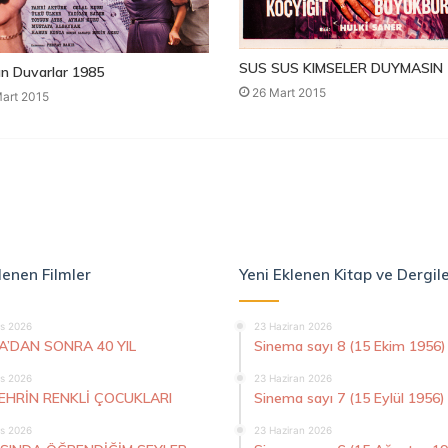
SUS SUS KIMSELER DUYMASIN 
n Duvarlar 1985
26 Mart 2015
art 2015
lenen Filmler
Yeni Eklenen Kitap ve Dergil
s 2026
23 Haziran 2026
A’DAN SONRA 40 YIL
Sinema sayı 8 (15 Ekim 1956)
s 2026
23 Haziran 2026
ŞEHRİN RENKLİ ÇOCUKLARI
Sinema sayı 7 (15 Eylül 1956)
s 2026
23 Haziran 2026