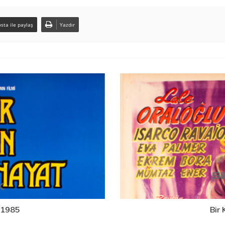
sta ile paylaş
Yazdır
t 1985
Bir