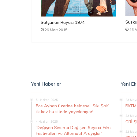
Susku
Sütçünün Rüyası 1974
26 M
26 Mart 2015
Yeni Haberler
Yeni Ek
5 Haziran 2025
23 Mayı
Ece Ayhan üzerine belgesel ‘Sıkı Şair’
FATM
ilk kez bu sitede yayınlanıyor!
22 Mayı
GRİ 
4 Haziran 2025
‘Değişen Sinema Değişen Seyirci-Film
22 Mayı
Festivalleri ve Alternatif Arayışlar’