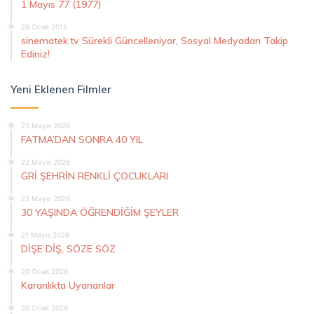
1 Mayıs 77 (1977)
26 Ocak 2015
sinematek.tv Sürekli Güncelleniyor, Sosyal Medyadan Takip
Ediniz!
Yeni Eklenen Filmler
23 Mayıs 2026
FATMA’DAN SONRA 40 YIL
22 Mayıs 2026
GRİ ŞEHRİN RENKLİ ÇOCUKLARI
22 Mayıs 2026
30 YAŞINDA ÖĞRENDİĞİM ŞEYLER
21 Mayıs 2026
DİŞE DİŞ, SÖZE SÖZ
20 Ocak 2026
Karanlıkta Uyananlar
20 Ocak 2026