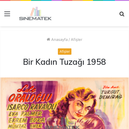
Menü
A
y
...
Anasayfa
/
Afişler
Afişler
Bir Kadın Tuzağı 1958