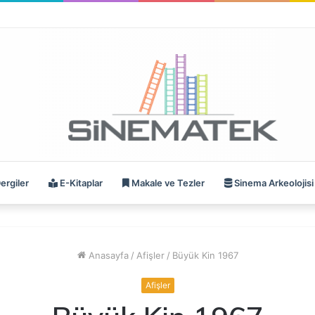
ergiler
E-Kitaplar
Makale ve Tezler
Sinema Arkeolojisi
Anasayfa
/
Afişler
/
Büyük Kin 1967
Afişler