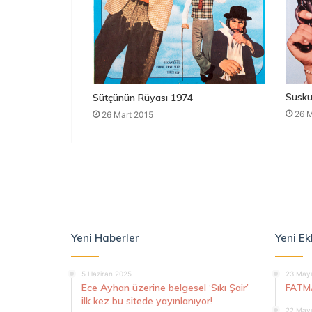
Susku
Sütçünün Rüyası 1974
26 M
26 Mart 2015
Yeni Haberler
Yeni Ek
5 Haziran 2025
23 Mayı
Ece Ayhan üzerine belgesel ‘Sıkı Şair’
FATM
ilk kez bu sitede yayınlanıyor!
22 Mayı