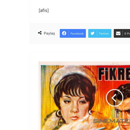
[afis]
Paylaş
Facebook
Twitter
E-Po