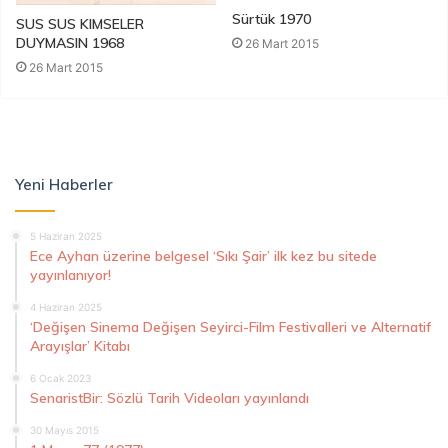
Sürtük 1970
SUS SUS KIMSELER
DUYMASIN 1968
26 Mart 2015
26 Mart 2015
Yeni Haberler
5 Haziran 2025
Ece Ayhan üzerine belgesel ‘Sıkı Şair’ ilk kez bu sitede
yayınlanıyor!
4 Haziran 2025
‘Değişen Sinema Değişen Seyirci-Film Festivalleri ve Alternatif
Arayışlar’ Kitabı
6 Ocak 2023
SenaristBir: Sözlü Tarih Videoları yayınlandı
30 Mayıs 2015