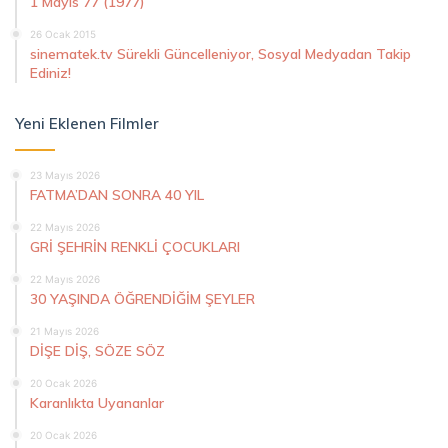
1 Mayıs 77 (1977)
26 Ocak 2015
sinematek.tv Sürekli Güncelleniyor, Sosyal Medyadan Takip
Ediniz!
Yeni Eklenen Filmler
23 Mayıs 2026
FATMA’DAN SONRA 40 YIL
22 Mayıs 2026
GRİ ŞEHRİN RENKLİ ÇOCUKLARI
22 Mayıs 2026
30 YAŞINDA ÖĞRENDİĞİM ŞEYLER
21 Mayıs 2026
DİŞE DİŞ, SÖZE SÖZ
20 Ocak 2026
Karanlıkta Uyananlar
20 Ocak 2026