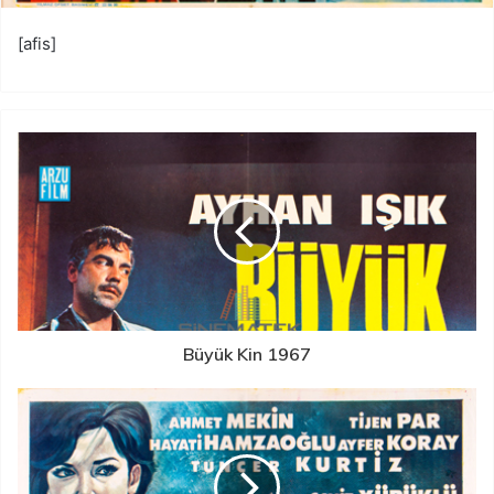
[afis]
Büyük Kin 1967