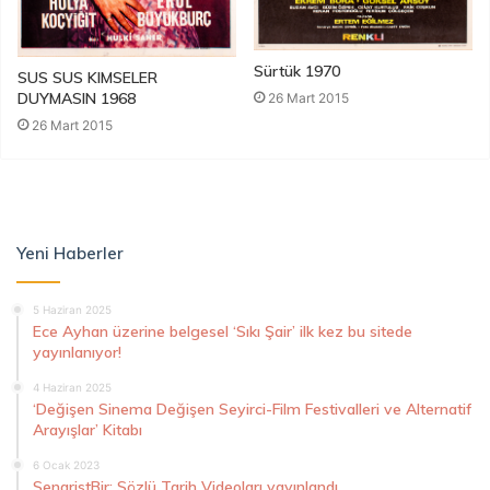
Sürtük 1970
SUS SUS KIMSELER
DUYMASIN 1968
26 Mart 2015
26 Mart 2015
Yeni Haberler
5 Haziran 2025
Ece Ayhan üzerine belgesel ‘Sıkı Şair’ ilk kez bu sitede
yayınlanıyor!
4 Haziran 2025
‘Değişen Sinema Değişen Seyirci-Film Festivalleri ve Alternatif
Arayışlar’ Kitabı
6 Ocak 2023
SenaristBir: Sözlü Tarih Videoları yayınlandı