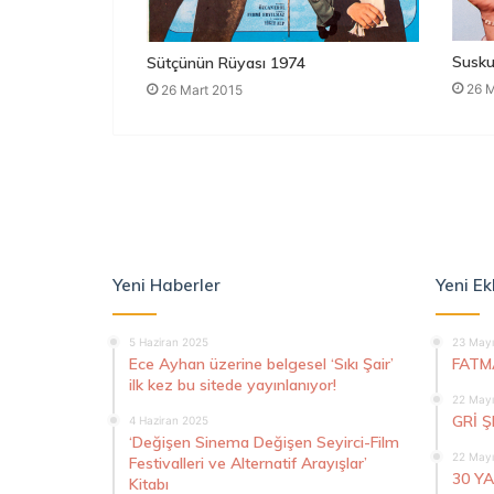
Susku
Sütçünün Rüyası 1974
26 M
26 Mart 2015
Yeni Haberler
Yeni Ek
5 Haziran 2025
23 Mayı
Ece Ayhan üzerine belgesel ‘Sıkı Şair’
FATM
ilk kez bu sitede yayınlanıyor!
22 Mayı
GRİ 
4 Haziran 2025
‘Değişen Sinema Değişen Seyirci-Film
22 Mayı
Festivalleri ve Alternatif Arayışlar’
30 Y
Kitabı