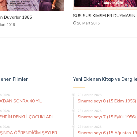
SUS SUS KIMSELER DUYMASIN 
n Duvarlar 1985
26 Mart 2015
art 2015
lenen Filmler
Yeni Eklenen Kitap ve Dergil
s 2026
23 Haziran 2026
A’DAN SONRA 40 YIL
Sinema sayı 8 (15 Ekim 1956)
s 2026
23 Haziran 2026
ŞEHRİN RENKLİ ÇOCUKLARI
Sinema sayı 7 (15 Eylül 1956)
s 2026
23 Haziran 2026
AŞINDA ÖĞRENDİĞİM ŞEYLER
Sinema sayı 6 (15 Ağustos 1