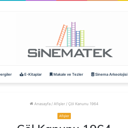
ergiler
E-Kitaplar
Makale ve Tezler
Sinema Arkeolojisi
Anasayfa
/
Afişler
/
Çöl Kanunu 1964
Afişler