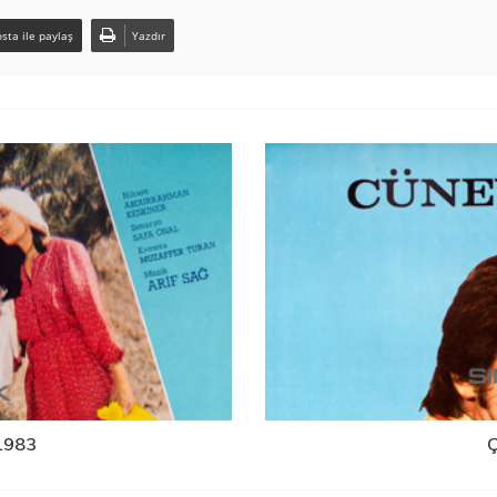
sta ile paylaş
Yazdır
 1983
Ç