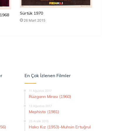
Sürtük 1970
1968
26 Mart 2015
er
En Çok İzlenen Filmler
11 Ağustos 2017
Rüzgarın Mirası (1960)
13 Ağustos 2017
Mephisto (1981)
25 Aralık 2015
956)
Halıcı Kız (1953)-Muhsin Ertuğrul