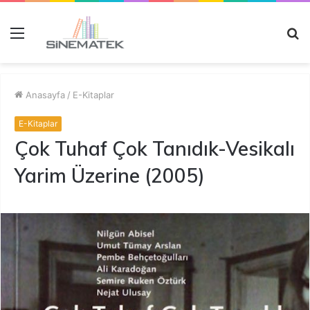
Menü
A
y
...
Anasayfa
/
E-Kitaplar
E-Kitaplar
Çok Tuhaf Çok Tanıdık-Vesikalı
Yarim Üzerine (2005)