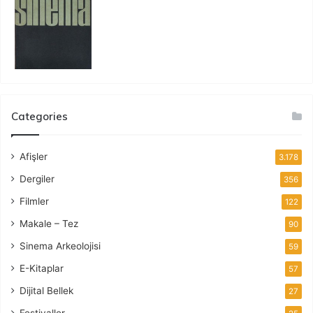
Categories
Afişler
3.178
Dergiler
356
Filmler
122
Makale – Tez
90
Sinema Arkeolojisi
59
E-Kitaplar
57
Dijital Bellek
27