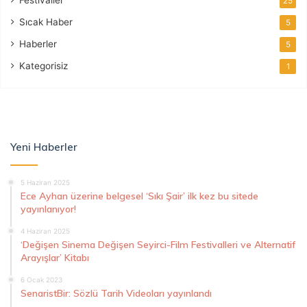
Festivaller
25
Sıcak Haber
5
Haberler
5
Kategorisiz
1
Yeni Haberler
5 Haziran 2025
Ece Ayhan üzerine belgesel ‘Sıkı Şair’ ilk kez bu sitede
yayınlanıyor!
4 Haziran 2025
‘Değişen Sinema Değişen Seyirci-Film Festivalleri ve Alternatif
Arayışlar’ Kitabı
6 Ocak 2023
SenaristBir: Sözlü Tarih Videoları yayınlandı