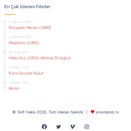
En Çok İzlenen Filmler
11 Ağustos 2017
Rüzgarın Mirası (1960)
13 Ağustos 2017
Mephisto (1981)
25 Aralık 2015
Halıcı Kız (1953)-Muhsin Ertuğrul
22 Nisan 2019
Kara Sevdalı Bulut
13 Nisan 2019
Motör
© Telif Hakkı 2026, Tüm Hakları Saklıdır |
sinematek.tv
Facebook
Twitter
Vimeo
Instagram