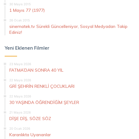
30 Mayıs 2015
1 Mayıs 77 (1977)
26 Ocak 2015
sinematek.tv Sürekli Güncelleniyor, Sosyal Medyadan Takip
Ediniz!
Yeni Eklenen Filmler
23 Mayıs 2026
FATMA’DAN SONRA 40 YIL
22 Mayıs 2026
GRİ ŞEHRİN RENKLİ ÇOCUKLARI
22 Mayıs 2026
30 YAŞINDA ÖĞRENDİĞİM ŞEYLER
21 Mayıs 2026
DİŞE DİŞ, SÖZE SÖZ
20 Ocak 2026
Karanlıkta Uyananlar