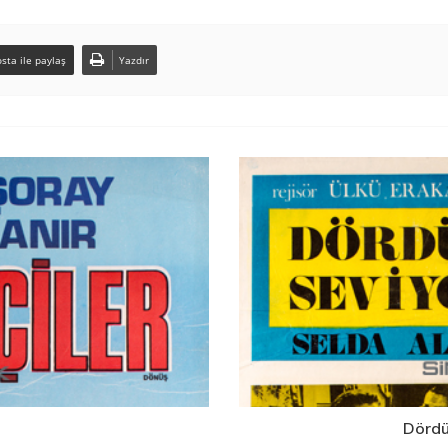
sta ile paylaş
Yazdır
Dördü