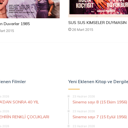
SUS SUS KIMSELER DUYMASIN 
n Duvarlar 1985
26 Mart 2015
art 2015
lenen Filmler
Yeni Eklenen Kitap ve Dergil
s 2026
23 Haziran 2026
A’DAN SONRA 40 YIL
Sinema sayı 8 (15 Ekim 1956)
s 2026
23 Haziran 2026
ŞEHRİN RENKLİ ÇOCUKLARI
Sinema sayı 7 (15 Eylül 1956)
s 2026
23 Haziran 2026