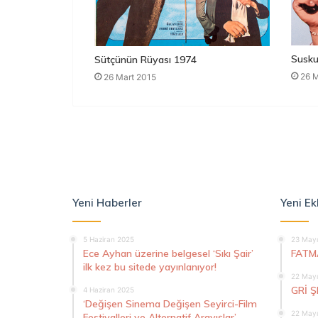
Susku
Sütçünün Rüyası 1974
26 M
26 Mart 2015
Yeni Haberler
Yeni Ek
5 Haziran 2025
23 Mayı
Ece Ayhan üzerine belgesel ‘Sıkı Şair’
FATM
ilk kez bu sitede yayınlanıyor!
22 Mayı
GRİ 
4 Haziran 2025
‘Değişen Sinema Değişen Seyirci-Film
22 Mayı
Festivalleri ve Alternatif Arayışlar’