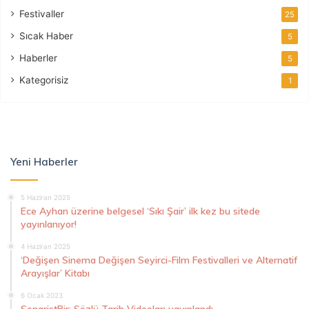
Festivaller
25
Sıcak Haber
5
Haberler
5
Kategorisiz
1
Yeni Haberler
5 Haziran 2025
Ece Ayhan üzerine belgesel ‘Sıkı Şair’ ilk kez bu sitede
yayınlanıyor!
4 Haziran 2025
‘Değişen Sinema Değişen Seyirci-Film Festivalleri ve Alternatif
Arayışlar’ Kitabı
6 Ocak 2023
SenaristBir: Sözlü Tarih Videoları yayınlandı