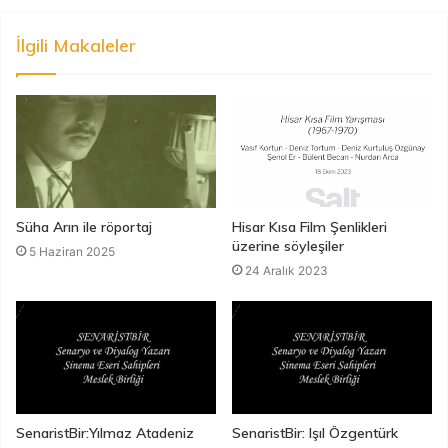
İlgili Makaleler
Süha Arın ile röportaj
Hisar Kısa Film Şenlikleri
üzerine söyleşiler
5 Haziran 2025
24 Aralık 2023
SenaristBir:Yılmaz Atadeniz
SenaristBir: Işıl Özgentürk