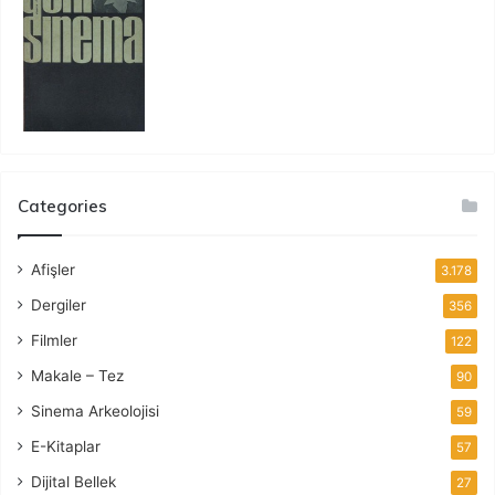
Categories
Afişler
3.178
Dergiler
356
Filmler
122
Makale – Tez
90
Sinema Arkeolojisi
59
E-Kitaplar
57
Dijital Bellek
27