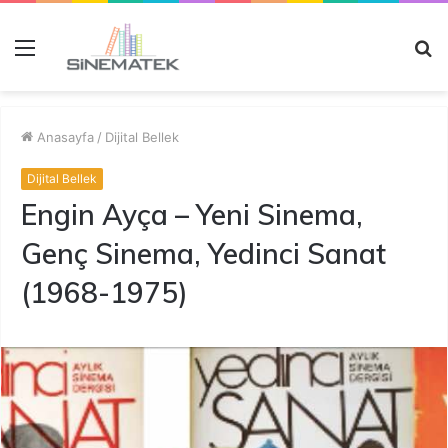
Menü
A
y
...
Anasayfa
/
Dijital Bellek
Dijital Bellek
Engin Ayça – Yeni Sinema,
Genç Sinema, Yedinci Sanat
(1968-1975)