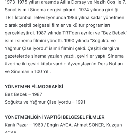
1973-1975 yılları arasında Atilla Dorsay ve Nezih Coş ile 7.
Sanat isimli Sinema dergisi çıkardı. 1974 yılında girdiği
TRT İstanbul Televizyonunda 1986 yılına kadar yönetmen
olarak çeşitli belgesel filmler ve kültür programları
gerçekleştirdi. 1987 yılında TRT’den ayrıldı ve “Bez Bebek”
isimli sinema filmini yönetti. 1990 yılında “Soğuktu ve
Yağmur Çiseliyordu” isimli filmini çekti. Çeşitli dergi ve
gazetelerde sinema yazıları yazdı, çeviriler yaptı. Sinema
üzerine iki çeviri kitabı vardır: Ayzenştayn’ın Ders Notları
ve Sinemanın 100 Yılı.
YÖNETMEN FİLMOGRAFİSİ
Bez Bebek – 1987
Soğuktu ve Yağmur Çiseliyordu – 1991
YÖNETMENLİĞİNİ YAPTIĞI BELGESEL FİLMLER
Kanlı Pazar – 1969 / Engin AYÇA, Ahmet SONER, Kuzgun
ACAR