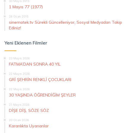
30 Mayıs 2015
1 Mayıs 77 (1977)
26 Ocak 2015
sinematek.tv Sürekli Güncelleniyor, Sosyal Medyadan Takip
Ediniz!
Yeni Eklenen Filmler
23 Mayıs 2026
FATMA’DAN SONRA 40 YIL
22 Mayıs 2026
GRİ ŞEHRİN RENKLİ ÇOCUKLARI
22 Mayıs 2026
30 YAŞINDA ÖĞRENDİĞİM ŞEYLER
21 Mayıs 2026
DİŞE DİŞ, SÖZE SÖZ
20 Ocak 2026
Karanlıkta Uyananlar