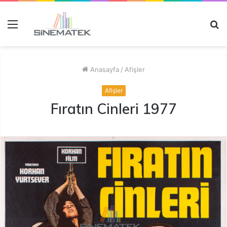
Menü
A
y
...
Anasayfa
/
Afişler
Afişler
Fıratın Cinleri 1977