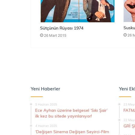
Susku
Sütçünün Rüyası 1974
26 M
26 Mart 2015
Yeni Haberler
Yeni Ek
5 Haziran 2025
23 Mayı
Ece Ayhan üzerine belgesel ‘Sıkı Şair’
FATM
ilk kez bu sitede yayınlanıyor!
22 Mayı
GRİ 
4 Haziran 2025
‘Değişen Sinema Değişen Seyirci-Film