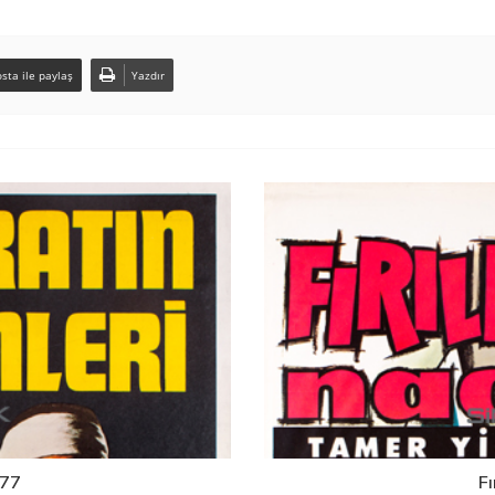
sta ile paylaş
Yazdır
977
Fı