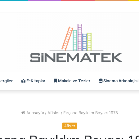
ergiler
E-Kitaplar
Makale ve Tezler
Sinema Arkeolojisi
Anasayfa
/
Afişler
/
Fırçana Bayıldım Boyacı 1978
Afişler