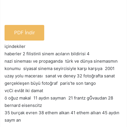
PDF İndir
içindekiler
haberler 2 filistinli sinem acıların bildirisi 4
nazi sineması ve propaganda türk ve dünya sinemasmın
konumu siyasal sinema seyircisiyle karşı karşıya 2001
uzay yolu macerası sanat ve deney 32 fotoğrafta sanat
gerçekleşen büyü fotoğraf paris’te son tango
vcCi evlât iki damat
ö oğuz makal 11 aydın sayman 21 frantz gĞvaudan 28
bernard eisenscitz
35 burçak evren 38 ethem alkan 41 ethem allıan 45 aydın
saym an