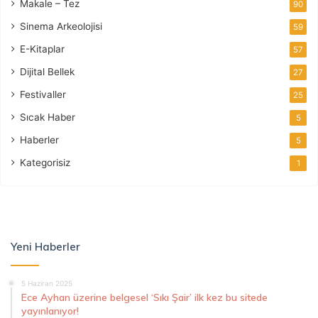
Makale – Tez
90
Sinema Arkeolojisi
59
E-Kitaplar
57
Dijital Bellek
27
Festivaller
25
Sıcak Haber
5
Haberler
5
Kategorisiz
1
Yeni Haberler
5 Haziran 2025
Ece Ayhan üzerine belgesel ‘Sıkı Şair’ ilk kez bu sitede
yayınlanıyor!