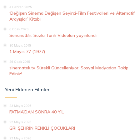
4 Haziran 2025
‘Değişen Sinema Değişen Seyirci-Film Festivalleri ve Alternatif
Arayışlar’ Kitabı
6 Ocak 2023
SenaristBir: Sözlü Tarih Videoları yayınlandı
30 Mayıs 2015
1 Mayıs 77 (1977)
26 Ocak 2015
sinematek.tv Sürekli Güncelleniyor, Sosyal Medyadan Takip
Ediniz!
Yeni Eklenen Filmler
23 Mayıs 2026
FATMA’DAN SONRA 40 YIL
22 Mayıs 2026
GRİ ŞEHRİN RENKLİ ÇOCUKLARI
22 Mayıs 2026